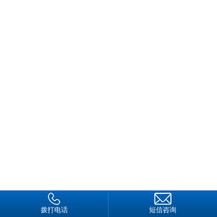
名
8
0
后
女
保
安
，
守
护
方
平
安
是
我
拨打电话
短信咨询
一