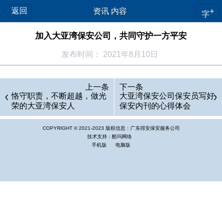
返回
资讯 内容
+
字
加入大亚湾保安公司，共同守护一方平安
发布时间： 2021年8月10日
我
上一条
下一条
是
恪守职责，不断超越，做光
大亚湾保安公司保安员写好
大
荣的大亚湾保安人
保安内刊的心得体会
亚
COPYRIGHT © 2021-2023 版权信息：
广东得安保安服务公司
湾
技术支持：酷玛网络
手机版
保
电脑版
安
公
司
的
一