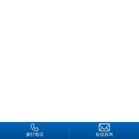
对
客
户
承
诺
的
职
责
和
义
务
，
必
须
由
具
拨打电话
短信咨询