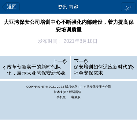
返回
资讯 内容
+
字
大亚湾保安公司培训中心不断强化内部建设，着力提高保
安培训质量
发布时间： 2021年8月18日
保
上一条
下一条
安
改革创新实干的新时代队
保安培训如何适应新时代的
服
伍，展示大亚湾保安新形象
社会安保需求
——惠州市大亚湾保安服务
务
公司党支部工作纪实
COPYRIGHT © 2021-2023 版权信息：
广东得安保安服务公司
公
技术支持：酷玛网络
手机版
司
电脑版
要
履
行
好